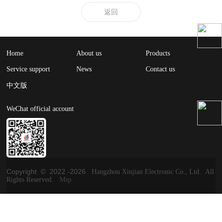
返回
Home
About us
Products
Service support
News
Contact us
中文版
WeChat official account
Copyright © 2022 -
2026
Hangzhou Xinjian Electronic Co., Ltd. All
Rights Reserved.
Msp