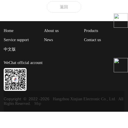
返回
Home
About us
Products
Service support
News
Contact us
中文版
WeChat official account
Copyright © 2022 -
2026
Hangzhou Xinjian Electronic Co., Ltd. All
Rights Reserved.
Msp