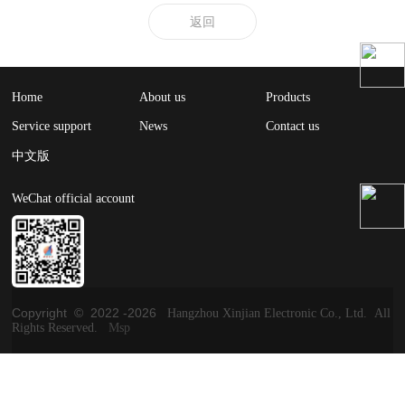
返回
Home
About us
Products
Service support
News
Contact us
中文版
WeChat official account
Copyright © 2022 -
2026
Hangzhou Xinjian Electronic Co., Ltd. All
Rights Reserved.
Msp